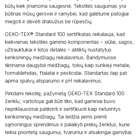
būtų kiek įmanoma saugesnė. Tekstilės saugumas yra
būtinas mūsų gerovei ir ramybei, kad galėtume patogiai
miegoti ir dėvėti drabužius be rūpesčių.
OEKO-TEX® Standard 100 sertifikatas reikalauja, kad
kiekvienas tekstilės gaminio komponentas – siūlai, sagos,
užtrauktukai ir kitos detalės – atitiktų nustatytus
kenksmingų medžiagų reikalavimus. Bandymuose
tikrinama daugybė medžiagų, tokių kaip sunkieji metalai,
formaldehidas, ftalatai ir pesticidai. Standartas taip pat
apima spalvų atsparumo ir pH reikalavimus.
Pirkdami tekstilę, pažymėtą OEKO-TEX Standard 100
ženklu, vartotojai gali būti tikri, kad gaminiai buvo
nepriklausomai patikrinti ir sertifikuoti kaip neturintys
kenksmingų medžiagų. Tai leidžia jiems priimti
sąmoningus sprendimus ir palaikyti prekių ženklus, kurie
teikia prioritetą saugumui, tvarumui ir atsakingai gamybai.