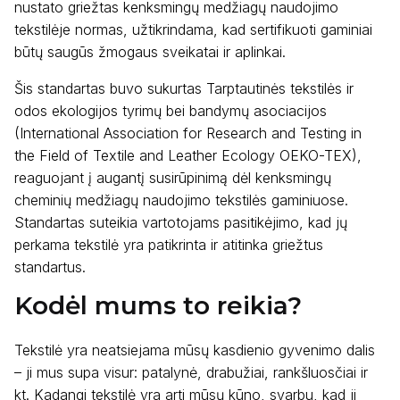
nustato griežtas kenksmingų medžiagų naudojimo
tekstilėje normas, užtikrindama, kad sertifikuoti gaminiai
būtų saugūs žmogaus sveikatai ir aplinkai.
Šis standartas buvo sukurtas Tarptautinės tekstilės ir
odos ekologijos tyrimų bei bandymų asociacijos
(International Association for Research and Testing in
the Field of Textile and Leather Ecology OEKO-TEX),
reaguojant į augantį susirūpinimą dėl kenksmingų
cheminių medžiagų naudojimo tekstilės gaminiuose.
Standartas suteikia vartotojams pasitikėjimo, kad jų
perkama tekstilė yra patikrinta ir atitinka griežtus
standartus.
Kodėl mums to reikia?
Tekstilė yra neatsiejama mūsų kasdienio gyvenimo dalis
– ji mus supa visur: patalynė, drabužiai, rankšluosčiai ir
kt. Kadangi tekstilė yra arti mūsų kūno, svarbu, kad ji