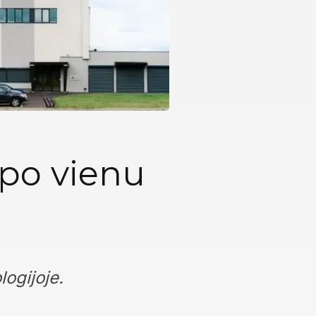
 po vienu
logijoje.