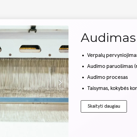
Audimas
Verpalų pervyniojimas
Audimo paruošimas (m
Audimo procesas
Taisymas, kokybės ko
Skaityti daugiau