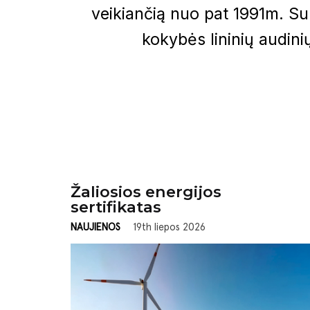
veikiančią nuo pat 1991m. S
kokybės lininių audini
Žaliosios energijos
sertifikatas
NAUJIENOS
19th liepos 2026