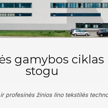
ilės gamybos ciklas
stogu
r profesinės žinios lino tekstilės techno