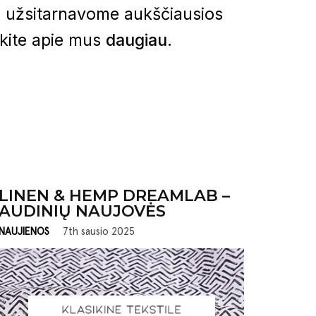
s užsitarnavome aukščiausios
okite apie mus
daugiau
.
LINEN & HEMP DREAMLAB –
AUDINIŲ NAUJOVĖS
NAUJIENOS
7th sausio 2025