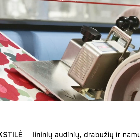
KSTILĖ
– ​​ lininių audinių, drabužių ir na